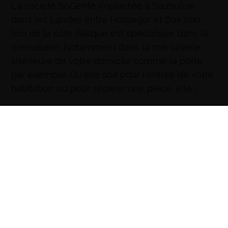
La société SoGeMe implantée à Saubusse
dans les Landes entre Hossegor et Dax non
loin de la côte Basque est spécialisée dans la
menuiserie. Notamment dans la menuiserie
intérieure de votre domicile comme la porte
par exemple. Qu’elle soit pour l’entrée de votre
habitation ou pour séparer une pièce, elle …
D’INFOS