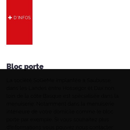
D’INFOS
Bloc porte
La société SoGeMe implantée à Saubusse
dans les Landes entre Hossegor et Dax non
loin de la côte Basque est spécialisée dans la
menuiserie. Notamment dans la menuiserie
intérieure de votre domicile comme le bloc
porte par exemple. Si vous souhaitez plus
d’informations vous pouvez nous contacter,